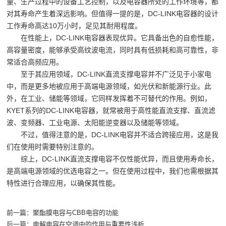
量、生产过程中的设备工艺控制，以及电容器所处的工作环境等，都
对其寿命产生着深远影响。但值得一提的是，DC-LINK电容器的设计
工作寿命高达10万小时，足见其耐用程度。
在性能上，DC-LINK电容器表现优异。它具备出色的自愈性能，
高容量密度，能够承受高纹波电流，同时具有低损耗和高可靠性，非
常适合高频应用。
至于其应用领域，DC-LINK直流支撑电容并不广泛见于小家电
中，而是更多地被应用于高端电源领域，如光伏和新能源行业。此
外，在工业、储能等领域，它同样发挥着不可替代的作用。例如，
KYET系列的DC-LINK电容器，就常被用于高性能直流支撑、直流滤
波、变频器、工业电源、太阳能逆变器以及储能等领域。
不过，值得注意的是，DC-LINK电容并不适合跨接应用，这是我
们在使用时需要特别注意的。
综上，DC-LINK直流支撑电容不仅性能优异，而且使用寿命长，
是高端电源领域的优选电容之一。但在使用过程中，我们也需根据其
特性进行合理应用，以确保其性能。
前一篇：
聚酯膜电容与CBB电容的功能
后一篇：
电解电容在空调中的作用与重要性浅析